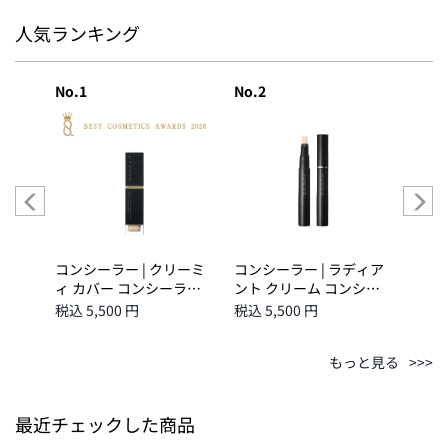
人気ランキング
No.1
No.2
No.3
ディア
コンシーラー | クリーミ
コンシーラー | ラディア
コンシ
シー
ィ カバー コンシーラ
ント クリーム コンシー
ィ 
ー N-02
ラー N-01
ー N
税込 5,500 円
税込 5,500 円
税込 5
もっと見る
最近チェックした商品