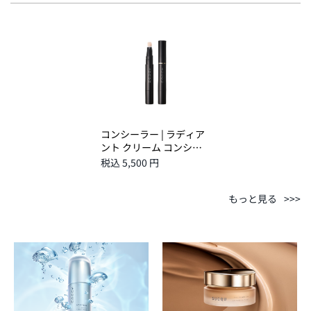
コンシーラー | ラディア
ント クリーム コンシー
ラー G-01
税込 5,500 円
もっと見る