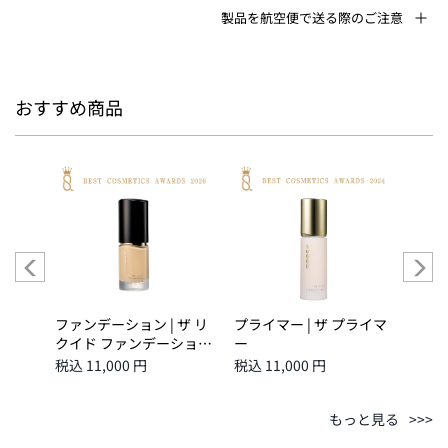
製品を航空便で送る際のご注意
おすすめ商品
クイド
ファンデーション | ザ リ
プライマー | ザ プライマ
ファン
カラーコ
クイド ファンデーション
ー
クイ
 -
ｅ 110
ｅ 1
税込 11,000 円
税込 11,000 円
税込 1
もっと見る