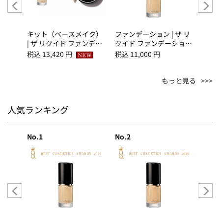
プレク
キット（ベースメイク）
ファンデーション | ザ リ
アイズ
ラー
| ザ リクイド ファンデー
クイド ファンデーション
ラー 
レクシ
ション ｅ 105＋ベース
ｅ 110
ラー
税込 13,420 円
税込 11,000 円
税込 8
メイクアップ キット
煌満 -
K（サマー ファンデーシ
もっと見る
ョン キット 2026）
人気ランキング
No.1
No.2
No.3