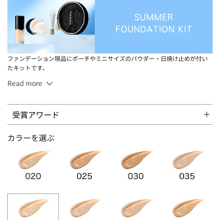
ファンデーション現品にポーチやミニサイズのパウダー・日焼け止めが付い
たキットです。
Read more
30mL
受賞アワード
【SPF20・PA+++】 020、105、110、115、125、205、210、220
【SPF25・PA++】 130
カラーを選ぶ
【SPF25・PA+++】 025、030、035