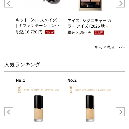
 スク
キット（ベースメイク）
ブラッ
アイズ | シグニチャー カ
| ザ ファンデーション
グ 
ラー アイズ (2026 秋 カ
115＋ベース メイクアッ
(20
ラーコレクション) 156
税込 16,720 円
税込 6
税込 8,250 円
プ キット K（サマー ファ
ョン)
煌満 -KIRAMEKIMITASHI
ンデーション キット
YAWA
もっと見る
2026）
人気ランキング
No.1
No.2
No.3