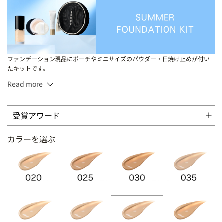
ファンデーション現品にポーチやミニサイズのパウダー・日焼け止めが付い
たキットです。
Read more
30mL
受賞アワード
【SPF20・PA+++】 020、105、110、115、125、205、210、220
【SPF25・PA++】 130
カラーを選ぶ
【SPF25・PA+++】 025、030、035