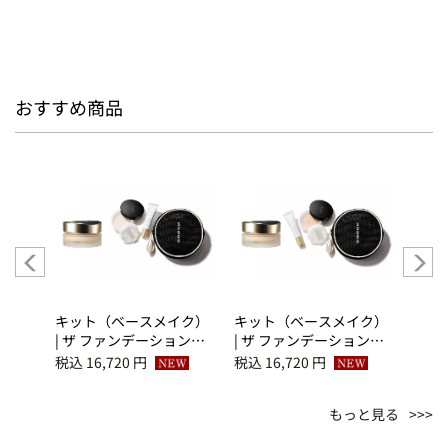
おすすめ商品
イク）
キット（ベースメイク）
キット（ベースメイク）
キッ
ファン
| ザ ファンデーション
| ザ ファンデーション
| グ
ス付
110＋ベース メイクアッ
110＋ベース メイクアッ
デー
税込 16,720 円
税込 16,720 円
税込 1
 メイ
プ キット L（サマー ファ
プ キット K（サマー ファ
き）
（サマ
ンデーション キット
ンデーション キット
クア
もっと見る
 キ
2026）
2026）
ー 
ット 