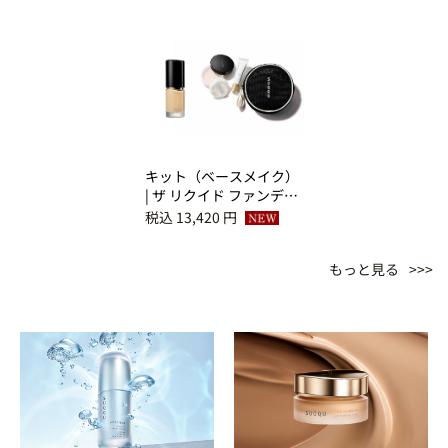
キット（ベースメイク）
| ザ リクイド ファンデー
ション ｅ 110＋ベース
税込 13,420 円
メイクアップ キット
L（サマー ファンデーシ
もっと見る
ョン キット 2026）