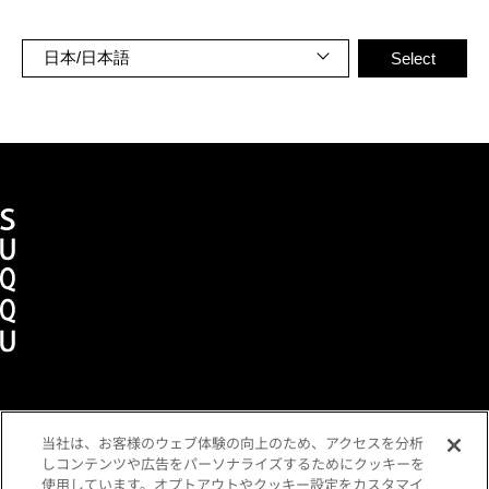
当社は、お客様のウェブ体験の向上のため、アクセスを分析
ショッピングガイド
メンバーズプログラム
しコンテンツや広告をパーソナライズするためにクッキーを
よくあるご質問
お問い合わせ
各種規約
使用しています。オプトアウトやクッキー設定をカスタマイ