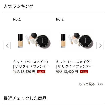
人気ランキング
No.1
No.2
No.3
イク）
キット（ベースメイク）
キット（ベースメイク）
キッ
ンデー
| ザ リクイド ファンデー
| ザ リクイド ファンデー
| ザ
ベース
ション ｅ 110＋ベース
ション ｅ 115＋ベース
ショ
税込 13,420 円
税込 13,420 円
税込 1
ト
メイクアップ キット
メイクアップ キット
メイ
デーシ
K（サマー ファンデーシ
K（サマー ファンデーシ
K（
もっと見る
ョン キット 2026）
ョン キット 2026）
ョン 
最近チェックした商品