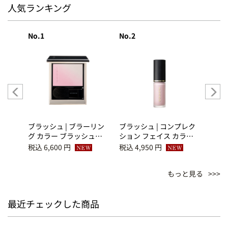
人気ランキング
No.1
No.2
No.3
プレク
ブラッシュ | ブラーリン
ブラッシュ | コンプレク
ブラッ
ラ
グ カラー ブラッシュ
ション フェイス カラー
グ 
(2026 秋 カラーコレクシ
(2026 秋 カラーコレクシ
(20
税込 6,600 円
税込 4,950 円
税込 6
ョン) 10 澄飾 -
ョン) 06 艶宿 -
ョン)
SUMIKAZARI
TSUYAYADOSHI
YAWA
もっと見る
最近チェックした商品