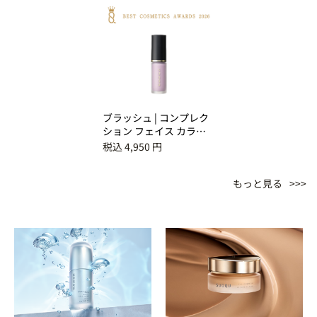
ブラッシュ | コンプレク
ション フェイス カラ
ー 01 初心色 - UBUIRO
税込 4,950 円
もっと見る