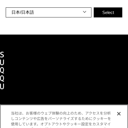
当社は、お客様のウェブ体験の向上のため、アクセスを分析
ショッピングガイド
メンバーズプログラム
しコンテンツや広告をパーソナライズするためにクッキーを
よくあるご質問
お問い合わせ
各種規約
使用しています。オプトアウトやクッキー設定をカスタマイ
定期便ご利用特約
利用者情報の外部通信