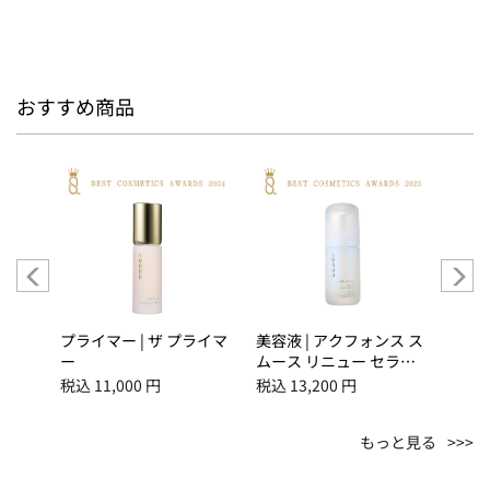
おすすめ商品
 |
プライマー | ザ プライマ
美容液 | アクフォンス ス
UVケ
アル
ー
ムース リニュー セラム
グ デ
＜医薬部外品＞
税込 11,000 円
税込 13,200 円
税込 7
もっと見る