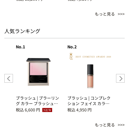
もっと見る
人気ランキング
No.1
No.2
No.3
ーリン
ブラッシュ | ブラーリン
ブラッシュ | コンプレク
ブラッ
シュ
グ カラー ブラッシュ
ション フェイス カラ
グ 
(2026 秋 カラーコレクシ
ー 03 桃心地 -
(20
税込 6,600 円
税込 4,950 円
税込 6
ョン) 10 澄飾 -
MOMOGOKOCHI
ョン)
SUMIKAZARI
YAWA
もっと見る