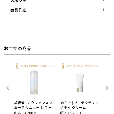
商品詳細
おすすめ商品
アクフ
美容液 | アクフォンス ス
UVケア | プロテクティン
ブラッ
チュ
ムース リニュー セラム
グ デイ クリーム
ショ
期便
＜医薬部外品＞
ー 0
税込 13,200 円
税込 7,920 円
税込 4