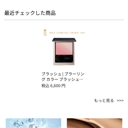
最近チェックした商品
ブラッシュ | ブラーリン
グ カラー ブラッシュ
01 淡音 -AWAOTO
税込 6,600 円
もっと見る