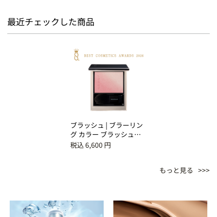
最近チェックした商品
ブラッシュ | ブラーリン
グ カラー ブラッシュ
01 淡音 -AWAOTO
税込 6,600 円
もっと見る