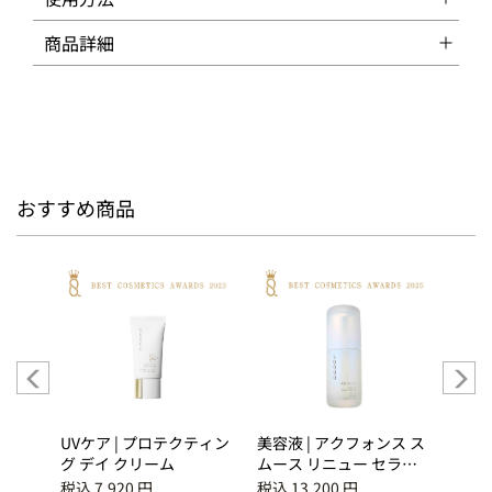
商品詳細
おすすめ商品
アクフ
UVケア | プロテクティン
美容液 | アクフォンス ス
アイズ
チュ
グ デイ クリーム
ムース リニュー セラム
ラー
期便
＜医薬部外品＞
ス付き
税込 7,920 円
税込 13,200 円
税込 8