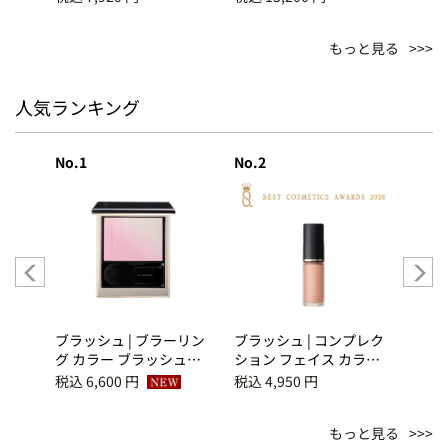
YUU
もっと見る
人気ランキング
No.1
No.2
No.3
ーリン
ブラッシュ | ブラーリン
ブラッシュ | コンプレク
ブラッ
シュ
グ カラー ブラッシュ
ション フェイス カラ
グ 
(2026 秋 カラーコレクシ
ー 03 桃心地 -
(20
税込 6,600 円
税込 4,950 円
税込 6
ョン) 10 澄飾 -
MOMOGOKOCHI
ョン)
SUMIKAZARI
YAWA
もっと見る