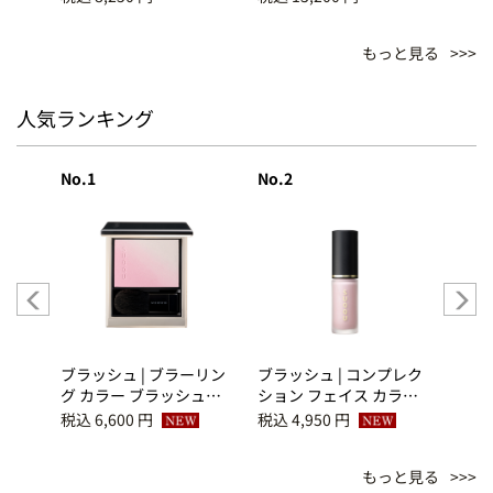
もっと見る
人気ランキング
No.1
No.2
No.3
プレク
ブラッシュ | ブラーリン
ブラッシュ | コンプレク
ブラッ
ラ
グ カラー ブラッシュ
ション フェイス カラー
グ 
(2026 秋 カラーコレクシ
(2026 秋 カラーコレクシ
(20
税込 6,600 円
税込 4,950 円
税込 6
ョン) 10 澄飾 -
ョン) 06 艶宿 -
ョン)
SUMIKAZARI
TSUYAYADOSHI
YAWA
もっと見る