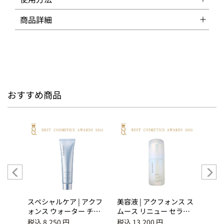
商品詳細
おすすめ商品
イライ
スペシャルケア | アクフ
美容液 | アクフォンス ス
UVケ
 グレ
ォンス ウォーター チュ
ムース リニュー セラム
グ デ
ーニング ジェル
＜医薬部外品＞
税込 8,250 円
税込 13,200 円
税込 7