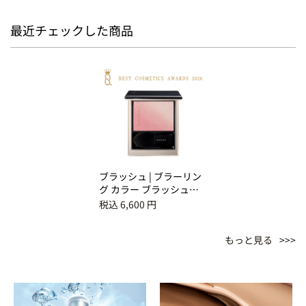
最近チェックした商品
ブラッシュ | ブラーリン
グ カラー ブラッシュ
01 淡音 -AWAOTO
税込 6,600 円
もっと見る