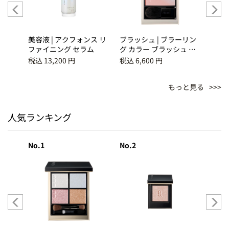
マット
美容液 | アクフォンス リ
ブラッシュ | ブラーリン
ブラッ
ダー
ファイニング セラム
グ カラー ブラッシュ
グ 
08 透眺 - SUKINAGAME
06 透
税込 13,200 円
税込 6,600 円
税込 6
もっと見る
人気ランキング
No.1
No.2
No.3