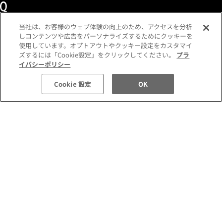
当社は、お客様のウェブ体験の向上のため、アクセスを分析
しコンテンツや広告をパーソナライズするためにクッキーを
使用しています。オプトアウトやクッキー設定をカスタマイ
ズするには「Cookie設定」をクリックしてください。
プラ
税込 8,250 円
数量:
イバシーポリシー
カートに入れる
ショッピングガイド
メンバーズプログラム
Cookie 設定
OK
よくあるご質問
お問い合わせ
各種規約
定期便ご利用特約
利用者情報の外部通信
プライバシーポリシー
コミュニティガイドライン
特定商取引法に基づく表示
企業情報
採用情報
©SUQQU All Rights Reserved.