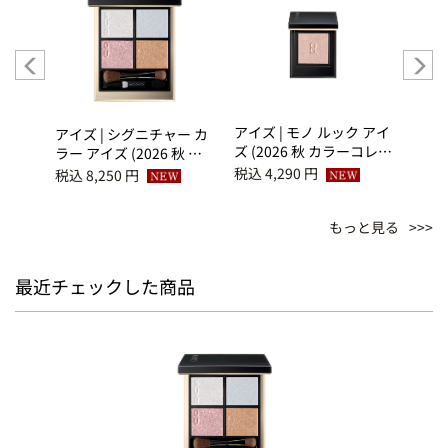
ハンシ
アイズ | モノ ルック アイ
アイズ
アイズ | シグニチャー カ
ズ (2026 秋 カラーコレク
ズ (
ラー アイズ (2026 秋 カ
ション) S-102 初花 -
ション
ラーコレクション) 156
税込 4,290 円
税込 4
税込 8,250 円
SHOKA
SUM
煌満 -KIRAMEKIMITASHI
もっと見る
最近チェックした商品