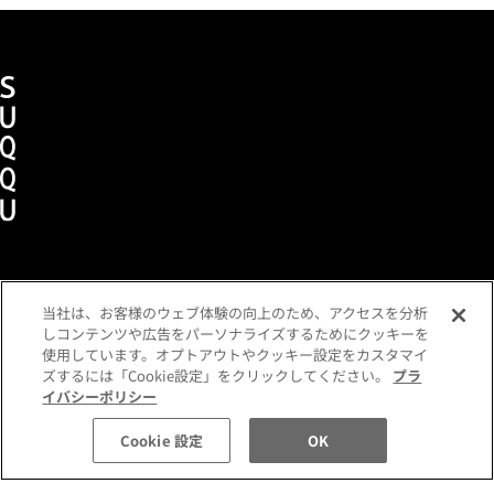
当社は、お客様のウェブ体験の向上のため、アクセスを分析
ショッピングガイド
メンバーズプログラム
しコンテンツや広告をパーソナライズするためにクッキーを
よくあるご質問
お問い合わせ
各種規約
使用しています。オプトアウトやクッキー設定をカスタマイ
定期便ご利用特約
利用者情報の外部通信
ズするには「Cookie設定」をクリックしてください。
プラ
税込 8,250 円
数量:
イバシーポリシー
プライバシーポリシー
コミュニティガイドライン
カートに入れる
Cookie 設定
OK
特定商取引法に基づく表示
企業情報
採用情報