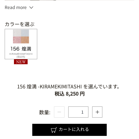
Read more
6.2g
カラーを選ぶ
チップ・ブラシ付
156 煌満 -KIRAMEKIMITASHI を選んでいます。
税込 8,250 円
数量:
カートに入れる