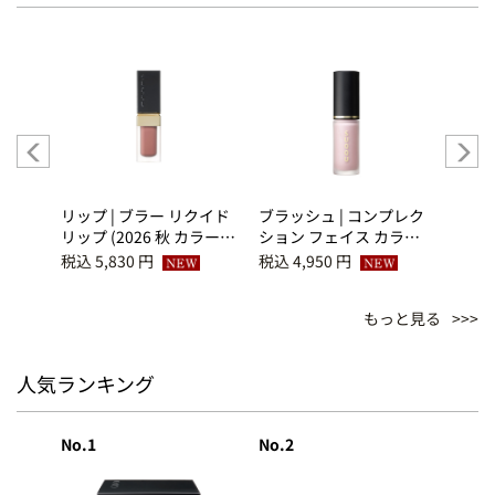
ス リ
リップ | ブラー リクイド
ブラッシュ | コンプレク
リップ
ム
リップ (2026 秋 カラーコ
ション フェイス カラー
リップ
レクション) 03 薔薇霞 -
(2026 秋 カラーコレクシ
レクシ
税込 5,830 円
税込 4,950 円
税込 5
BARAKASUMI
ョン) 06 艶宿 -
AKES
TSUYAYADOSHI
もっと見る
人気ランキング
No.1
No.2
No.3