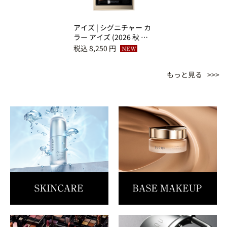
アイズ | シグニチャー カ
ラー アイズ (2026 秋 カ
ラーコレクション) 156
税込 8,250 円
煌満 -KIRAMEKIMITASHI
もっと見る