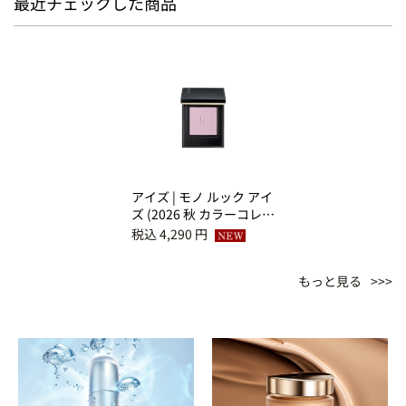
最近チェックした商品
アイズ | モノ ルック アイ
ズ (2026 秋 カラーコレク
ション) M-101 菫ノ音 -
税込 4,290 円
SUMINONE
もっと見る