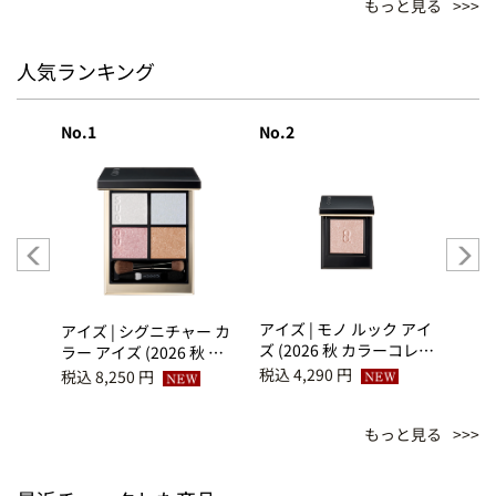
もっと見る
人気ランキング
No.1
No.2
No.3
ハンシ
アイズ | モノ ルック アイ
アイズ
アイズ | シグニチャー カ
ズ (2026 秋 カラーコレク
ズ (
ラー アイズ (2026 秋 カ
ション) S-102 初花 -
ション
ラーコレクション) 156
税込 4,290 円
税込 4
税込 8,250 円
SHOKA
SUM
煌満 -KIRAMEKIMITASHI
もっと見る