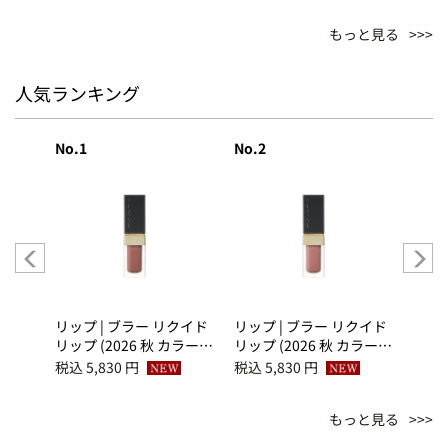
もっと見る
人気ランキング
No.1
No.2
No.3
ー グ
リップ | ブラー リクイド
リップ | ブラー リクイド
リップ
ィック
リップ (2026 秋 カラーコ
リップ (2026 秋 カラーコ
リップ
 13
レクション) 04 薫溺 -
レクション) 03 薔薇霞 -
レクシ
税込 5,830 円
税込 5,830 円
税込 5
KAORIOBORE
BARAKASUMI
KAS
もっと見る