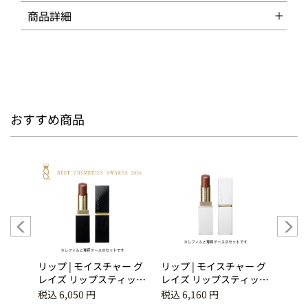
商品詳細
おすすめ商品
ク アイ
リップ | モイスチャー グ
リップ | モイスチャー グ
アイズ
ーコレク
レイズ リップスティッ
レイズ リップスティック
ラー 
 -
ク 09 深響色 -
（限定ケース付き） 09
ラー
税込 6,050 円
税込 6,160 円
税込 8
MIHIBIKIIRO
深響色 -MIHIBIKIIRO
煌満 -