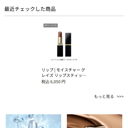
最近チェックした商品
リップ | モイスチャー グ
レイズ リップスティック
（刻印サービス付き）
税込 6,050 円
09 深響色 -MIHIBIKIIRO
もっと見る