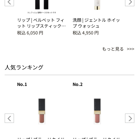
イク）
リップ | ベルベット フィ
洗顔 | ジェントル ホイッ
アイズ
ンデー
ット リップスティック
プ ウォッシュ
ズ S-
ベース
08 静淑 -SEISHUKU
税込 6,050 円
税込 4,950 円
税込 4
ト
デーシ
もっと見る
人気ランキング
No.1
No.2
No.3