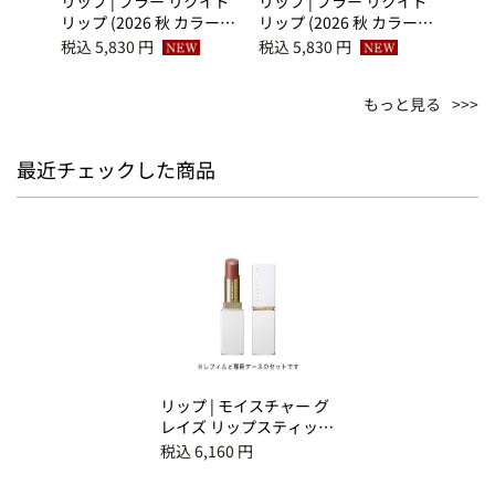
ー グ
リップ | ブラー リクイド
リップ | ブラー リクイド
リップ
ィック
リップ (2026 秋 カラーコ
リップ (2026 秋 カラーコ
リップ
 13
レクション) 04 薫溺 -
レクション) 03 薔薇霞 -
レクシ
税込 5,830 円
税込 5,830 円
税込 5
KAORIOBORE
BARAKASUMI
KAS
もっと見る
最近チェックした商品
リップ | モイスチャー グ
レイズ リップスティック
（限定ケース付き） 06
税込 6,160 円
花朧 -HANAOBORO