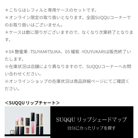
＊こちらはレフィルと専用ケースのセットです。
＊オンライン限定の取り扱いとなります。全国SUQQUコーナーで
のお取り扱いはございません。
＊ケースは数に限りがございますので、なくなり次第終了となりま
す。
＊04 艶蜜果 -TSUYAMITSUKA、05 耀紫 -YOUYUKARIは販売終了い
たします。
※在庫状況は店舗により異なりますので、SUQQUコーナーへお問
い合わせください。
※オンラインショップの在庫状況は商品詳細ページにてご確認く
ださい。
＜SUQQU リップチャート＞