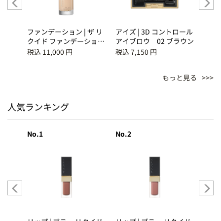
ザ リ
ファンデーション | ザ リ
アイズ | 3D コントロール
アイズ
ション
クイド ファンデーション
アイブロウ 02 ブラウン
イブ
ｅ 205
ン 0
税込 11,000 円
税込 7,150 円
税込 3
もっと見る
人気ランキング
No.1
No.2
No.3