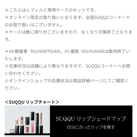
＊こちらはレフィルと専用ケースのセットです。
＊オンライン限定の取り扱いとなります。全国SUQQUコーナーで
のお取り扱いはございません。
＊ケースは数に限りがございますので、なくなり次第終了となりま
す。
＊04 艶蜜果 -TSUYAMITSUKA、05 耀紫 -YOUYUKARIは販売終了い
たします。
※在庫状況は店舗により異なりますので、SUQQUコーナーへお問
い合わせください。
※オンラインショップの在庫状況は商品詳細ページにてご確認く
ださい。
＜SUQQU リップチャート＞