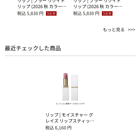
ー グ
リップ | ブラー リクイド
リップ | ブラー リクイド
リップ
ィック
リップ (2026 秋 カラーコ
リップ (2026 秋 カラーコ
リップ
 13
レクション) 04 薫溺 -
レクション) 03 薔薇霞 -
レクシ
税込 5,830 円
税込 5,830 円
税込 5
KAORIOBORE
BARAKASUMI
KAS
もっと見る
最近チェックした商品
リップ | モイスチャー グ
レイズ リップスティック
（限定ケース付き） 13
税込 6,160 円
花憂 - HANAUREI