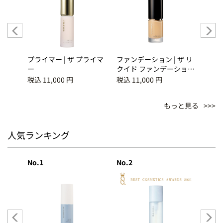
ーリン
プライマー | ザ プライマ
ファンデーション | ザ リ
パウダ
シュ
ー
クイド ファンデーション
ダー
AME
ｅ 115
税込 11,000 円
税込 11,000 円
税込 1
もっと見る
人気ランキング
No.1
No.2
No.3