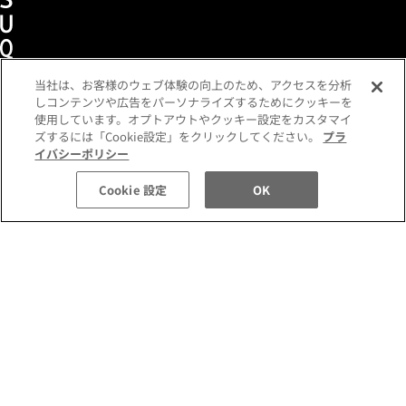
当社は、お客様のウェブ体験の向上のため、アクセスを分析
しコンテンツや広告をパーソナライズするためにクッキーを
使用しています。オプトアウトやクッキー設定をカスタマイ
ズするには「Cookie設定」をクリックしてください。
プラ
イバシーポリシー
税込 8,800 円
数量:
ショッピングガイド
メンバーズプログラム
Cookie 設定
OK
カートに入れる
よくあるご質問
お問い合わせ
各種規約
定期便ご利用特約
利用者情報の外部通信
プライバシーポリシー
コミュニティガイドライン
特定商取引法に基づく表示
企業情報
採用情報
©SUQQU All Rights Reserved.