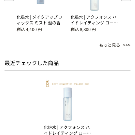
テクト
化粧水 | メイクアップ フ
化粧水 | アクフォンス ハ
化粧水
ロテク
ィックス ミスト 澄の香
イドレイティング ローシ
イド
ーム
ョン エンリッチド
ョン
税込 4,400 円
税込 8,800 円
税込 8
もっと見る
最近チェックした商品
化粧水 | アクフォンス ハ
イドレイティング ローシ