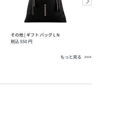
その他 | ギフト バッグ L N
その他 | スポンジ クロス 
税込 550 円
税込 1,100 円
もっと見る