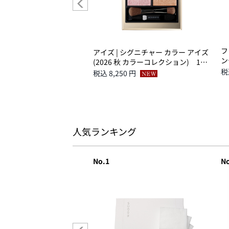
ション | スキンケア クリ
フ
アイズ | シグニチャー カラー アイズ
ント 15
ン
(2026 秋 カラーコレクション) 156
煌満 -KIRAMEKIMITASHI
 円
税
税込 8,250 円
人気ランキング
No.1
No