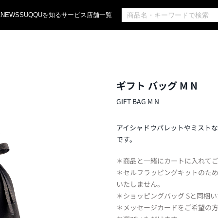
L
NEWS
SUQQUを知る
サービス
店舗一覧
ギフト バッグ M N
GIFT BAG M N
アイシャドウパレットやミストな
です。
＊商品と一緒にカートに入れて
＊セルフラッピングキットのた
いたしません。
＊ショッピングバッグ Sと同梱
＊メッセージカードをご希望の