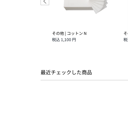
スポンジ クロス N
その他 | コットン N
そ
 円
税込 1,100 円
税
最近チェックした商品