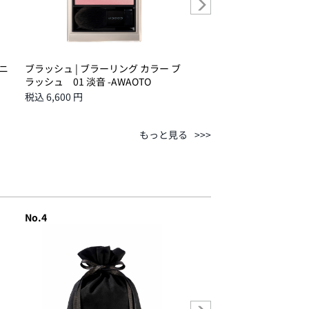
リニ
ブラッシュ | ブラーリング カラー ブ
パウダー | ソフト マット
ラッシュ 01 淡音 -AWAOTO
グ パウダー (レフィルのみ
税込 6,600 円
税込 6,380 円
もっと見る
No.4
No.5