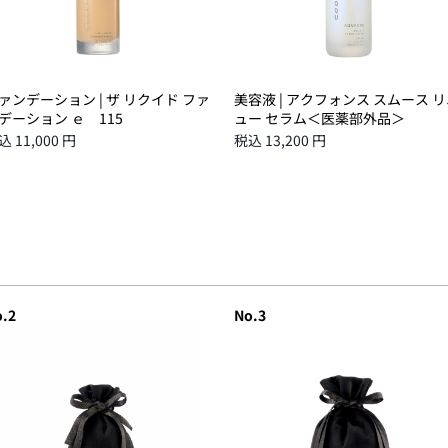
ァンデーション | ザ リクイド ファ
美容液 | アクフォンス スムース 
デーション ｅ 115
ュー セラム＜医薬部外品＞
込 11,000 円
税込 13,200 円
.2
No.3