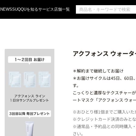
L
NEWS
SUQQUを知る
サービス
店舗一覧
アクフォンス ウォータ
＊解約まで継続してお届け
＊お届けサイクルは45日、60日
す。
こっくりと濃厚なテクスチャー
ートマスク「アクフォンス ウォ
※おひとり様1個までご購入いた
※クレジットカード決済のみと
※通常品・予約品との同時購入
さい。