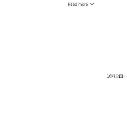
Read more
アクフォンス リファイニング 
アクフォンス ハイドレイティン
アクフォンス リプレニッシング
送料全国一
アクフォンス ウォーターチュー