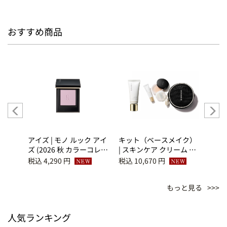
おすすめ商品
ルース
アイズ | モノ ルック アイ
キット（ベースメイク）
キッ
ズ (2026 秋 カラーコレク
| スキンケア クリーム テ
| ザ
ション) M-101 菫ノ音 -
ィント 15＋ベース メイ
ショ
税込 4,290 円
税込 10,670 円
税込 1
SUMINONE
クアップ キット K（サマ
メイ
ー ファンデーション キ
K（
もっと見る
ット 2026）
ョン 
人気ランキング