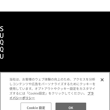
当社は、お客様のウェブ体験の向上のため、アクセスを分析
ショッピングガイド
メンバーズプログラム
しコンテンツや広告をパーソナライズするためにクッキーを
よくあるご質問
お問い合わせ
各種規約
使用しています。オプトアウトやクッキー設定をカスタマイ
定期便ご利用特約
利用者情報の外部通信
ズするには「Cookie設定」をクリックしてください。
プラ
プライバシーポリシー
イバシーポリシー
税込 6,050 円
数量:
コミュニティガイドライン
Cookie 設定
OK
カートに入れる
特定商取引法に基づく表示
企業情報