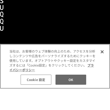
当社は、お客様のウェブ体験の向上のため、アクセスを分析
ショッピングガイド
メンバーズプログラム
しコンテンツや広告をパーソナライズするためにクッキーを
よくあるご質問
お問い合わせ
各種規約
使用しています。オプトアウトやクッキー設定をカスタマイ
定期便ご利用特約
利用者情報の外部通信
ズするには「Cookie設定」をクリックしてください。
プラ
プライバシーポリシー
イバシーポリシー
税込 11,550 円
数量:
コミュニティガイドライン
Cookie 設定
OK
カートに入れる
特定商取引法に基づく表示
企業情報
採用情報
©SUQQU All Rights Reserved.