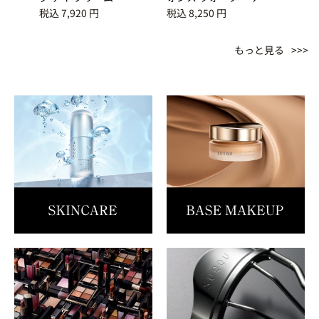
ーニング ジェル
税込 7,920 円
税込 8,250 円
税込 4
もっと見る