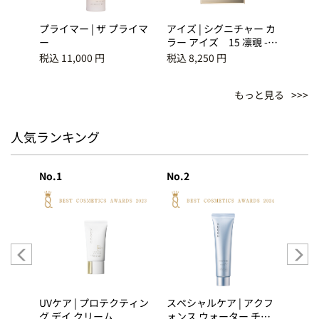
マット
プライマー | ザ プライマ
アイズ | シグニチャー カ
ブラッ
ダー
ー
ラー アイズ 15 凛覗 -
グ 
RINNOZOKI
(20
税込 11,000 円
税込 8,250 円
税込 6
ョン)
YAWA
もっと見る
人気ランキング
No.1
No.2
No.3
ホイッ
UVケア | プロテクティン
スペシャルケア | アクフ
洗顔 
グ デイ クリーム
ォンス ウォーター チュ
ラブ