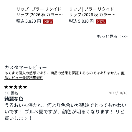
ー グ
リップ | ブラー リクイド
リップ | ブラー リクイド
リップ
ィック
リップ (2026 秋 カラーコ
リップ (2026 秋 カラーコ
リップ
 13
レクション) 04 薫溺 -
レクション) 03 薔薇霞 -
レクシ
税込 5,830 円
税込 5,830 円
税込 5
KAORIOBORE
BARAKASUMI
KAS
もっと見る
カスタマーレビュー
あくまで個人の感想であり、商品の効果を保証するものではありません。
商
品レビュー機能利用規約
5.0
匿名
2023/10/18
綺麗な色
うるおいも保たれ、何より色合いが絶妙でとってもかわい
いです！ ブルベ夏ですが、顔色が明るくなります！ リピ
買いします！